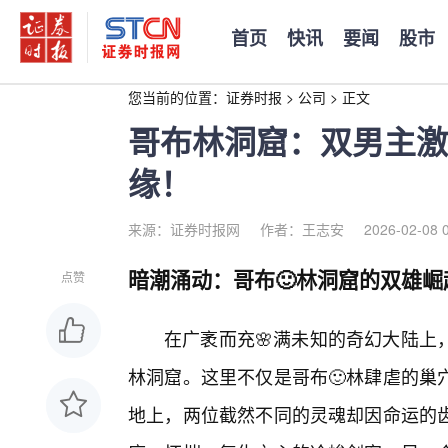
首页
快讯
要闻
股市
您当前的位置：
证券时报
>
公司
>
正文
哥布林洞窟：双男主激
缘！
来源：证券时报网
作者：王志安
2026-02-08 
暗潮涌动：哥布🙂林洞窟的双雄崛
点赞
在广袤而充🌸满未知的奇幻大陆上
林洞窟。这里不仅是哥布🙂林肆虐的巢
地上，两位截然不同的灵魂却因命运的