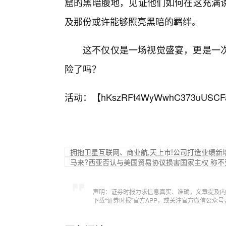
窟的黑暗腹地，见证他们如何在这充满
及那份或许能够照亮黑暗的羁绊。
这不仅仅是一场视觉盛宴，更是一次
险了吗？
活动：【
hKszRFt4WyWwhC373uUSCF
拥抱卫星互联网、商业航,天上市!公司打造业绩新
马来?西亚否认与美国贸易协议损害国家主权 称
声明：证券时报力求信息真实、准确，文章提及内
下载“证券时报”官方APP，或关注官方微信公众