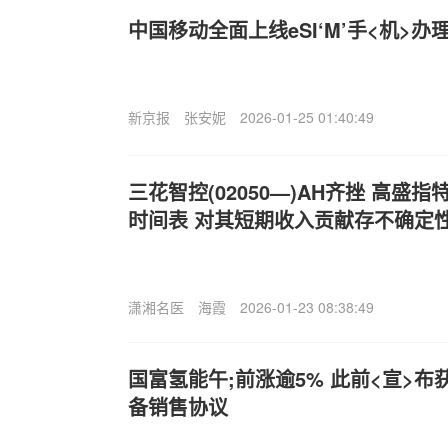
中国移动全面上线eSI‘M’手<机>办
新京报
张安妮
2026-01-25 01:40:49
三花智控(02050—)AH齐挫 高盛
时间表 对其短期收入贡献存不确定
潇湘名医
海霞
2026-01-23 08:38:49
国富氢能午;前涨逾5% 此前<宣>布
备销售协议